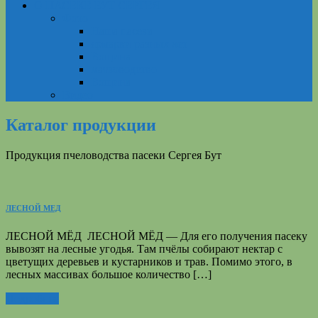
О ПАСЕКЕ БУТ СЕРГЕЯ
Фото
Наша пасека
ярмарки разных лет
Вощина
матководство
Вощина
Видео
Каталог продукции
Продукция пчеловодства пасеки Сергея Бут
ЛЕСНОЙ МЕД
ЛЕСНОЙ МЁД ЛЕСНОЙ МЁД — Для его получения пасеку
вывозят на лесные угодья. Там пчёлы собирают нектар с
цветущих деревьев и кустарников и трав. Помимо этого, в
лесных массивах большое количество […]
Подробнее