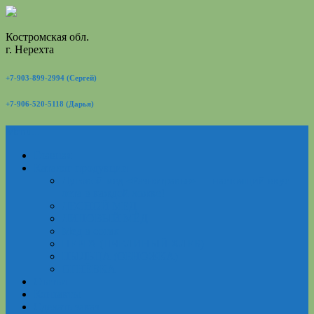
Костромская обл.
г. Нерехта
+7-903-899-2994 (Сергей)
+7-906-520-5118 (Дарья)
Menu...
Главная
Каталог продукции
Луговой мед «Разнотравье» — настоящий вкус
лета в каждой ложке!
ЛЕСНОЙ МЕД
ЛИПОВЫЙ МЁД
Мед в сотах
ПЕРГА (ПЧЕЛИНЫЙ ХЛЕБ)
ПЫЛЬЦА (ОБНОЖКА)
ОГНЁВКА
Статьи
Контакты
Сделать заказ