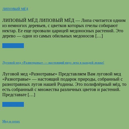
ЛИПОВЫЙ МЁД
ЛИПОВЫЙ МЁД ЛИПОВЫЙ МЁД — Липа считается одним
из немногих деревьев, с цветков которых пчелы собирают
нектар. Ее еще прозвали царицей медоносных растений. Это
дерево — один из самых обильных медоносов […]
Подробнее
Луговой мед «Разнотравье» — настоящий вкус лета в каждой ложке!
Луговой мед «Разнотравье» Представляем Вам луговой мед
«Разнотравье» — настоящий подарок природы, собранный с
разнотравных лугов нашей Родины. Это полифлёрный мёд, то
есть собранный с множества различных цветов и растений.
Представьте […]
Подробнее
Мед в сотах