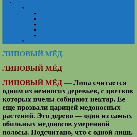
О ПАСЕКЕ БУТ СЕРГЕЯ
Фото
Наша пасека
ярмарки разных лет
Вощина
матководство
Вощина
Видео
ЛИПОВЫЙ МЁД
ЛИПОВЫЙ МЁД
ЛИПОВЫЙ МЁД —
Липа считается
одним из немногих деревьев, с цветков
которых пчелы собирают нектар. Ее
еще прозвали царицей медоносных
растений. Это дерево — один из самых
обильных медоносов умеренной
полосы. Подсчитано, что с одной лишь