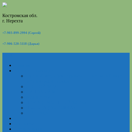
Костромская обл.
г. Нерехта
+7-903-899-2994 (Сергей)
+7-906-520-5118 (Дарья)
Menu...
Главная
Каталог продукции
Луговой мед «Разнотравье» — настоящий вкус
лета в каждой ложке!
ЛЕСНОЙ МЕД
ЛИПОВЫЙ МЁД
Мед в сотах
ПЕРГА (ПЧЕЛИНЫЙ ХЛЕБ)
ПЫЛЬЦА (ОБНОЖКА)
ОГНЁВКА
Статьи
Контакты
Сделать заказ