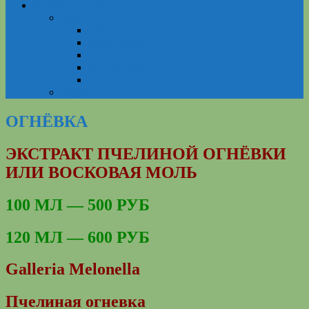
О ПАСЕКЕ БУТ СЕРГЕЯ
Фото
Наша пасека
ярмарки разных лет
Вощина
матководство
Вощина
Видео
ОГНЁВКА
ЭКСТРАКТ ПЧЕЛИНОЙ ОГНЁВКИ
ИЛИ ВОСКОВАЯ МОЛЬ
100 МЛ — 500 РУБ
120 МЛ — 600 РУБ
Galleria Melonella
Пчелиная огневка