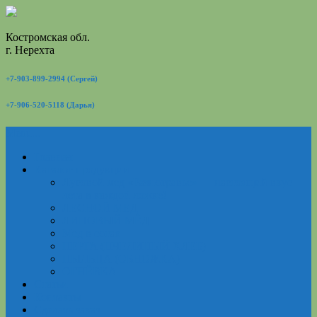
Костромская обл.
г. Нерехта
+7-903-899-2994 (Сергей)
+7-906-520-5118 (Дарья)
Menu...
Главная
Каталог продукции
Луговой мед «Разнотравье» — настоящий вкус
лета в каждой ложке!
ЛЕСНОЙ МЕД
ЛИПОВЫЙ МЁД
Мед в сотах
ПЕРГА (ПЧЕЛИНЫЙ ХЛЕБ)
ПЫЛЬЦА (ОБНОЖКА)
ОГНЁВКА
Статьи
Контакты
Сделать заказ